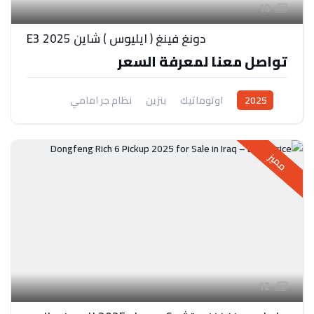
19
دونغ فينغ ( ايليوس ) شاين E3 2025
تواصل معنا لمعرفة السعر
2025
اوتوماتيك
بنزين
نظام جر امامي
مميز
12