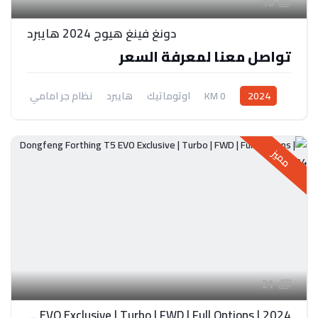
18
دونغ فينغ هيوج 2024 هايبرد
تواصل معنا لمعرفة السعر
2024
0 KM
اوتوماتيك
هايبرد
نظام جر امامي
مميز
21
Dongfeng Forthing T5 EVO Exclusive | Turbo | FWD | Full Options | 2024