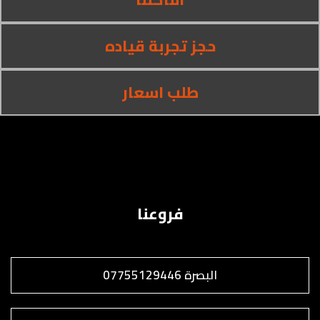
حجز تجربة قياده
طلب اسعار
فروعنا
البصرة 07755129446