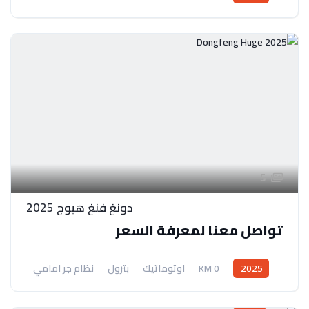
دفع امامي/ رباعي
5
دونغ فنغ هيوج 2025
تواصل معنا لمعرفة السعر
2025
0 KM
اوتوماتيك
بترول
نظام جر امامي