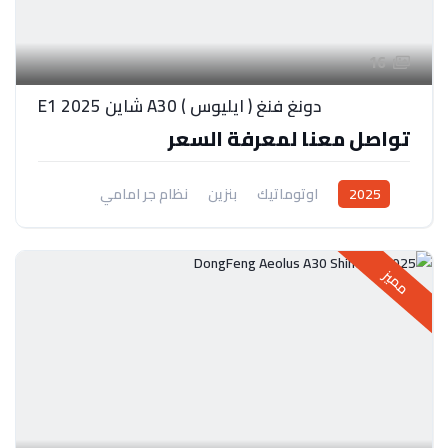
16
دونغ فنغ ( ايليوس ) A30 شاين E1 2025
تواصل معنا لمعرفة السعر
2025
اوتوماتيك
بنزين
نظام جر امامي
مميز