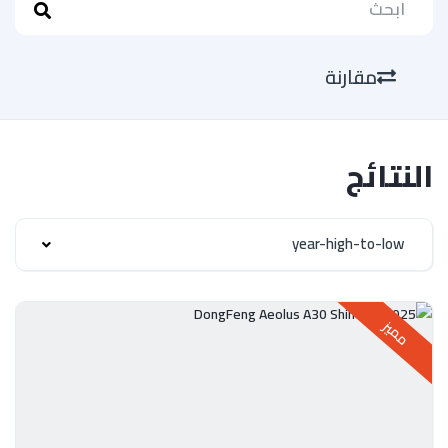
مقارنة
النتائج
year-high-to-low
مميز