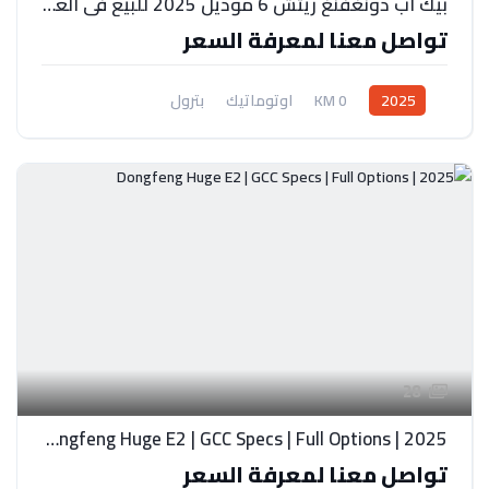
بيك اب دونغفنغ ريتش 6 موديل 2025 للبيع في العراق – افضل سعر
تواصل معنا لمعرفة السعر
2025
0 KM
اوتوماتيك
بترول
نظام دفع بالعجلات الخلفية
28
Dongfeng Huge E2 | GCC Specs | Full Options | 2025
تواصل معنا لمعرفة السعر