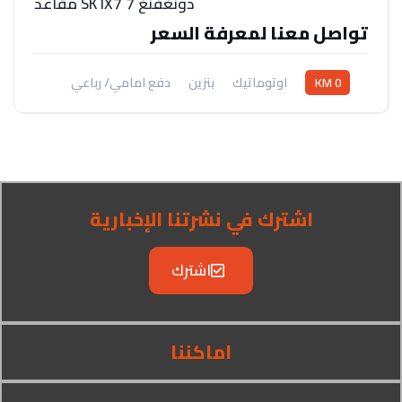
دونغفنغ SK IX7 7 مقاعد
تواصل معنا لمعرفة السعر
0 KM
اوتوماتيك
بنزين
دفع امامي/ رباعي
اشترك في نشرتنا الإخبارية
اشترك
اماكننا