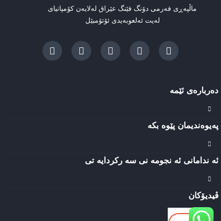
ماڵپەڕی فەرمی دۆنگ فێنگ عێراق لەلایەن کۆمپانیای
لەیت ئەلعوبەیدی ئۆتۆمبێل
دەربارەی ئێمه
پەیوەندیمان پێوە بکە
ئه ندامانی ئه نجومه نی سه رکردایه تی
EN
ڤیدیۆکان
AR