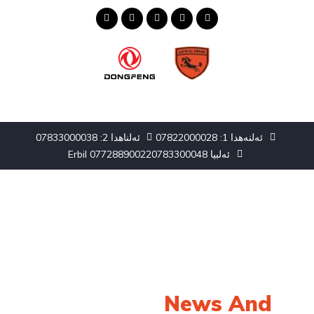
ئەلنەهدا 1: 07822000028
ئەلناهدا 2: 07833000038
ئەلبیا 0783300048
Erbil 07728890022
Our Latest
News And