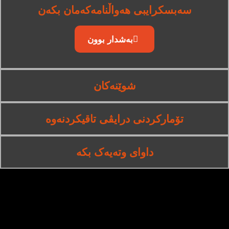
سەبسکرایبی هەواڵنامەکەمان بکەن
بەشدار بوون
شوێنەکان
تۆمارکردنی درایڤی تاقیکردنەوە
داوای وتەیەک بکە