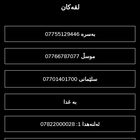
لقەکان
بەسرە 07755129446
موسڵ 07766787077
سلێمانی 07701401700
به غدا
ئەلنەهدا 1: 07822000028