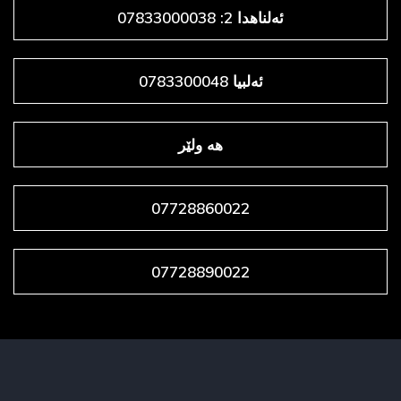
ئەلناهدا 2: 07833000038
ئەلبیا 0783300048
هه ولێر
07728860022
07728890022