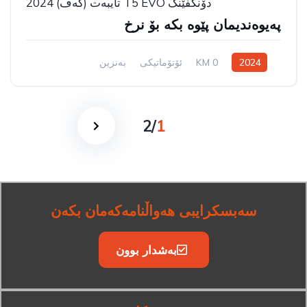
دۆنگفێنگ T5 EVO تایبەت (کەف) 2024
پەیوەندیمان پێوە بکە بۆ نرخ
2024
0 KM
ئۆتۆماتیکی
بەنزین
سیستەمی ڕاکێشانی پێشەوە
2
/
1
سەبسکرایبی هەواڵنامەکەمان بکەن
بەشدار بوون