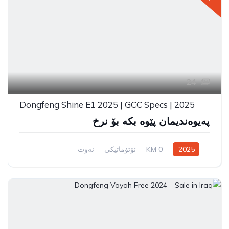
24
Dongfeng Shine E1 2025 | GCC Specs | 2025
پەیوەندیمان پێوە بکە بۆ نرخ
2025
0 KM
ئۆتۆماتیکی
نەوت
سیستەمی ڕاکێشانی پێشەوە