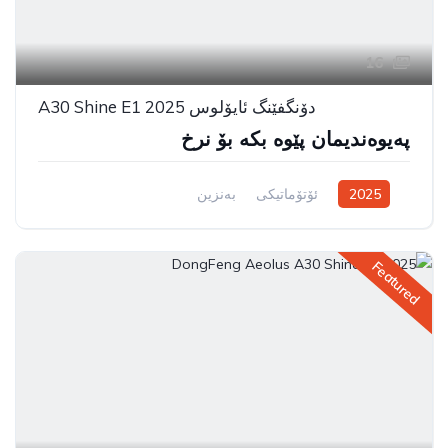
16
دۆنگفێنگ ئایۆلوس A30 Shine E1 2025
پەیوەندیمان پێوە بکە بۆ نرخ
2025
ئۆتۆماتیکی
بەنزین
سیستەمی ڕاکێشانی پێشەوە
Featured