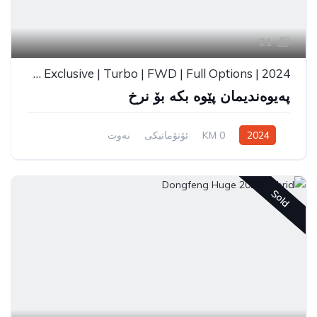
21
Dongfeng Forthing T5 EVO Exclusive | Turbo | FWD | Full Options | 2024
پەیوەندیمان پێوە بکە بۆ نرخ
2024
0 KM
ئۆتۆماتیکی
نەوت
سیستەمی ڕاکێشانی پێشەوە
Sold