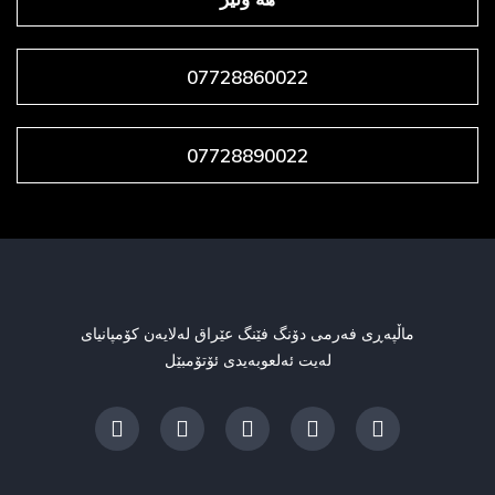
07728860022
07728890022
ماڵپەڕی فەرمی دۆنگ فێنگ عێراق لەلایەن کۆمپانیای
لەیت ئەلعوبەیدی ئۆتۆمبێل