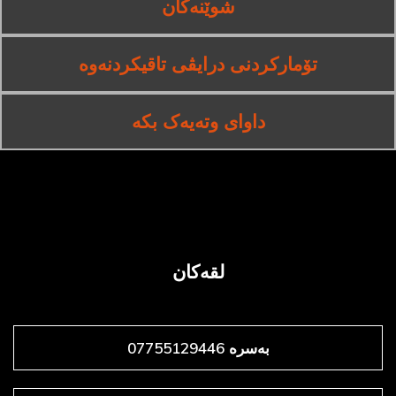
شوێنەکان
تۆمارکردنی درایڤی تاقیکردنەوە
داوای وتەیەک بکە
لقەکان
بەسرە 07755129446