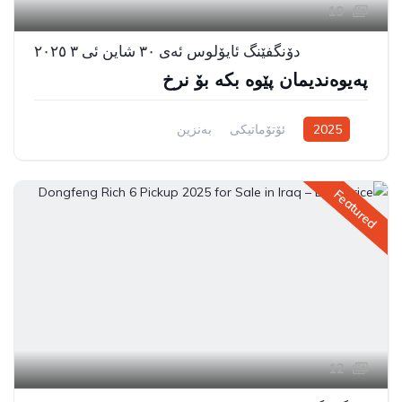
19
دۆنگفێنگ ئایۆلوس ئەی ٣٠ شاین ئی ٣ ٢٠٢٥
پەیوەندیمان پێوە بکە بۆ نرخ
2025
ئۆتۆماتیکی
بەنزین
سیستەمی ڕاکێشانی پێشەوە
Featured
12