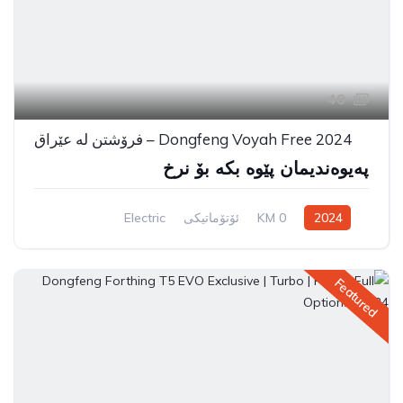
48
Dongfeng Voyah Free 2024 – فرۆشتن لە عێراق
پەیوەندیمان پێوە بکە بۆ نرخ
2024
0 KM
ئۆتۆماتیکی
Electric
Rear Wheel Drive
Featured