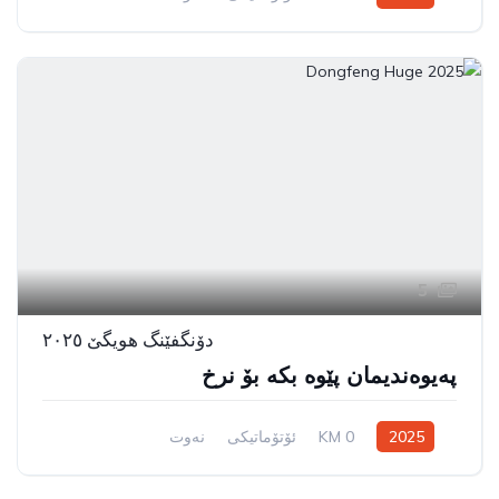
پێشەوە/چوار تایە لێخوڕین
5
دۆنگفێنگ هویگێ ٢٠٢٥
پەیوەندیمان پێوە بکە بۆ نرخ
2025
0 KM
ئۆتۆماتیکی
نەوت
سیستەمی ڕاکێشانی پێشەوە