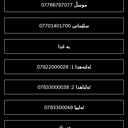
موسڵ 07766787077
سلێمانی 07701401700
به غدا
ئەلنەهدا 1: 07822000028
ئەلناهدا 2: 07833000038
ئەلبیا 0783300048
هه ولێر