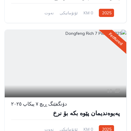
2025
0 KM
ئۆتۆماتیکی
نەوت
سیستەمی ڕاکێشانی پێشەوە
Featured
10
دۆنگفێنگ ڕیچ ٧ پیکاپ ٢٠٢٥
پەیوەندیمان پێوە بکە بۆ نرخ
2025
0 KM
ئۆتۆماتیکی
نەوت