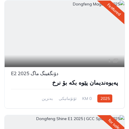
Featured
1
دۆنگفینگ ماگ E2 2025
پەیوەندیمان پێوە بکە بۆ نرخ
2025
0 KM
ئۆتۆماتیکی
بەنزین
سیستەمی ڕاکێشانی پێشەوە
for sale