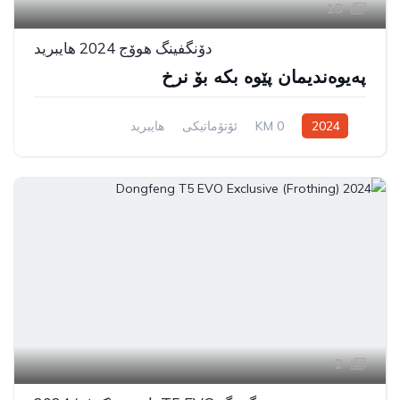
18
دۆنگفینگ هوۆج 2024 هایبرید
پەیوەندیمان پێوە بکە بۆ نرخ
2024
0 KM
ئۆتۆماتیکی
هایبرید
سیستەمی ڕاکێشانی پێشەوە
2