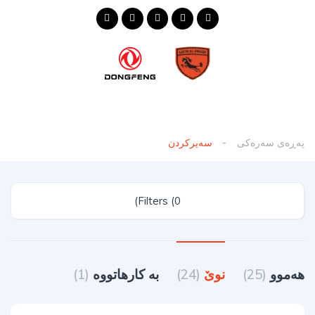
پەڕەی سەرەکی
سەیرکردن
Filters (0)
هەموو
(25)
نوێ
(24)
به کارهاتووه
(1)