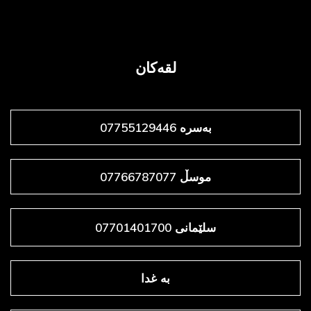
لقەکان
بەسرە 07755129446
موسڵ 07766787077
سلێمانی 07701401700
به غدا