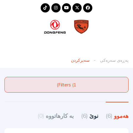
پەڕەی سەرەکی
سەیرکردن
Filters (1)
هەموو
(6)
نوێ
(6)
به کارهاتووه
(0)