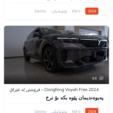
2024
0 KM
ئۆتۆماتیکی
Electric
سیستەمی ڕاکێشانی پێشەوە
48
Dongfeng Voyah Free 2024 – فرۆشتن لە عێراق
پەیوەندیمان پێوە بکە بۆ نرخ
2024
0 KM
ئۆتۆماتیکی
Electric