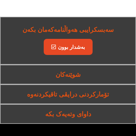
سەبسکرایبی هەواڵنامەکەمان بکەن
بەشدار بوون
شوێنەکان
تۆمارکردنی درایڤی تاقیکردنەوە
داوای وتەیەک بکە