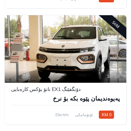
Rear Wheel Drive
Sold
10
دۆنگفێنگ EX1 نانۆ بۆکس کارەبایی
پەیوەندیمان پێوە بکە بۆ نرخ
0 KM
ئۆتۆماتیکی
Electric
سیستەمی ڕاکێشانی پێشەوە