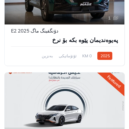
1
دۆنگفینگ ماگ E2 2025
پەیوەندیمان پێوە بکە بۆ نرخ
2025
0 KM
ئۆتۆماتیکی
بەنزین
سیستەمی ڕاکێشانی پێشەوە
Featured