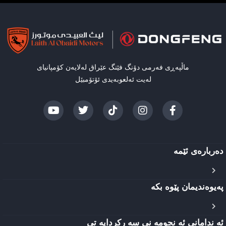
ماڵپەڕی فەرمی دۆنگ فێنگ عێراق لەلایەن کۆمپانیای
لەیت ئەلعوبەیدی ئۆتۆمبێل
دەربارەی ئێمه
پەیوەندیمان پێوە بکە
ئه ندامانی ئه نجومه نی سه رکردایه تی