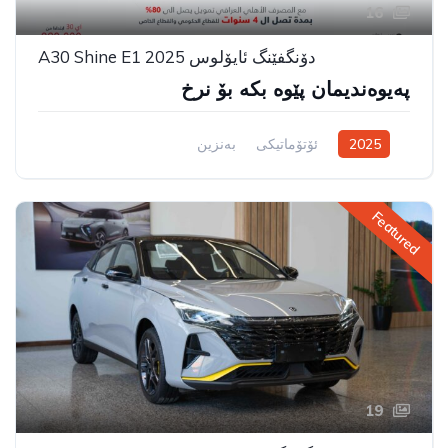
16
دۆنگفێنگ ئایۆلوس A30 Shine E1 2025
پەیوەندیمان پێوە بکە بۆ نرخ
2025
ئۆتۆماتیکی
بەنزین
سیستەمی ڕاکێشانی پێشەوە
Featured
19