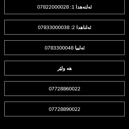
ئەلنەهدا 1: 07822000028
ئەلناهدا 2: 07833000038
ئەلبیا 0783300048
هه ولێر
07728860022
07728890022