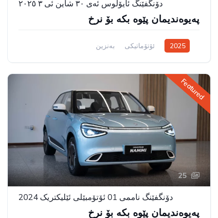
دۆنگفێنگ ئایۆلوس ئەی ٣٠ شاین ئی ٣ ٢٠٢٥
پەیوەندیمان پێوە بکە بۆ نرخ
2025
ئۆتۆماتیکی
بەنزین
سیستەمی ڕاکێشانی پێشەوە
Featured
25
دۆنگفێنگ ناممی 01 ئۆتۆمبێلی ئێلیکتریک 2024
پەیوەندیمان پێوە بکە بۆ نرخ