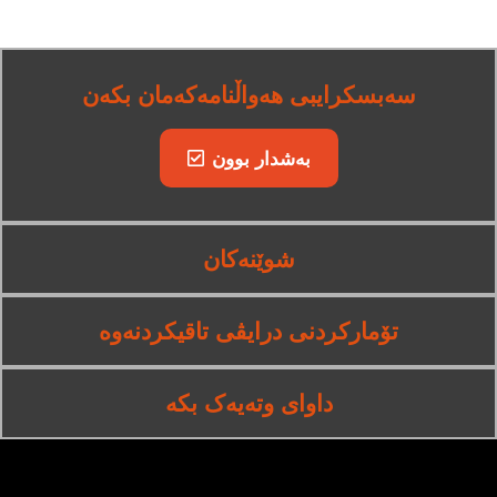
سەبسکرایبی هەواڵنامەکەمان بکەن
بەشدار بوون
شوێنەکان
تۆمارکردنی درایڤی تاقیکردنەوە
داوای وتەیەک بکە