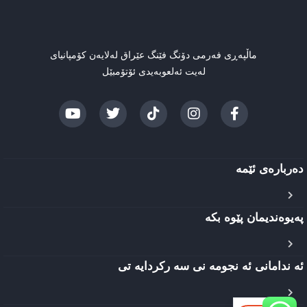
ماڵپەڕی فەرمی دۆنگ فێنگ عێراق لەلایەن کۆمپانیای
لەیت ئەلعوبەیدی ئۆتۆمبێل
دەربارەی ئێمه
پەیوەندیمان پێوە بکە
ئه ندامانی ئه نجومه نی سه رکردایه تی
EN
AR