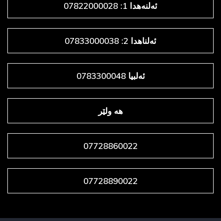
ئەلنەهدا 1: 07822000028
ئەلناهدا 2: 07833000038
ئەلبیا 0783300048
هه ولێر
07728860022
07728890022