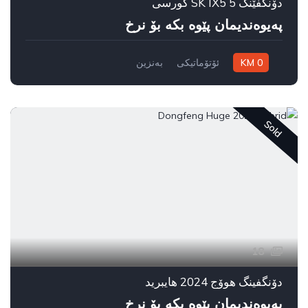
دۆنگفێنگ SK IX5 5 کورسی
پەیوەندیمان پێوە بکە بۆ نرخ
0 KM
ئۆتۆماتیکی
بەنزین
سیستەمی ڕاکێشانی پێشەوە
به غدا
Sold
18
دۆنگفینگ هوۆج 2024 هایبرید
پەیوەندیمان پێوە بکە بۆ نرخ