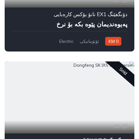
10
دۆنگفێنگ EX1 نانۆ بۆکس کارەبایی
پەیوەندیمان پێوە بکە بۆ نرخ
0 KM
ئۆتۆماتیکی
Electric
سیستەمی ڕاکێشانی پێشەوە
به غدا
Sold
22