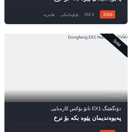
2024
0 KM
ئۆتۆماتیکی
هایبرید
سیستەمی ڕاکێشانی پێشەوە
Sold
10
دۆنگفێنگ EX1 نانۆ بۆکس کارەبایی
پەیوەندیمان پێوە بکە بۆ نرخ