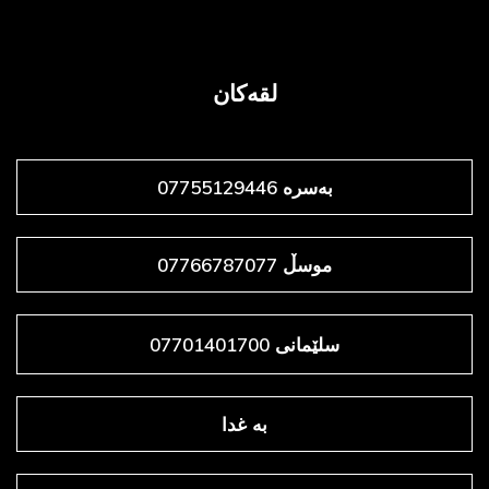
لقەکان
بەسرە 07755129446
موسڵ 07766787077
سلێمانی 07701401700
به غدا