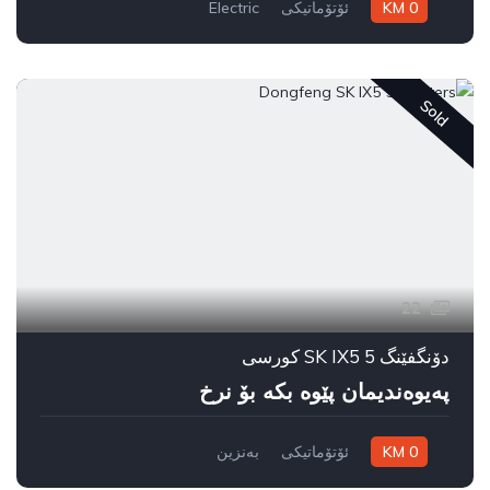
0 KM
ئۆتۆماتیکی
Electric
سیستەمی ڕاکێشانی پێشەوە
به غدا
Sold
22
دۆنگفێنگ SK IX5 5 کورسی
پەیوەندیمان پێوە بکە بۆ نرخ
0 KM
ئۆتۆماتیکی
بەنزین
سیستەمی ڕاکێشانی پێشەوە
به غدا