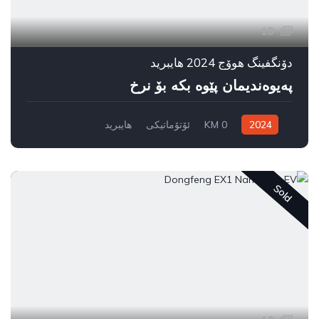
18
دۆنگفینگ هوۆج 2024 هایبرید
پەیوەندیمان پێوە بکە بۆ نرخ
2024
0 KM
ئۆتۆماتیکی
هایبرید
سیستەمی ڕاکێشانی پێشەوە
Sold