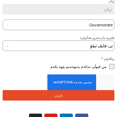
ژیان
Governorate
هایبرید یان بەنزین هەڵبژێرە
تی-فایڤ ئیڤۆ
ڕێکەوتن
*
من قبوڵی دەکەم پەیوەندیم پێوە بکەم
ناردن