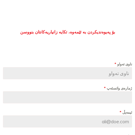
بۆ پەیوەندیکردن بە ئێمەوە، تکایە زانیاریەکانتان بنووسن
ناوى تەواو
*
ژمارەی واتسئەپ
*
ئیمەیڵ
*