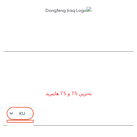
بەنزین T5 و T5 هایبرید
KU
AR
EN