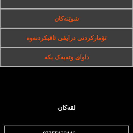
شوێنەکان
تۆمارکردنی درایڤی تاقیکردنەوە
داوای وتەیەک بکە
لقەکان