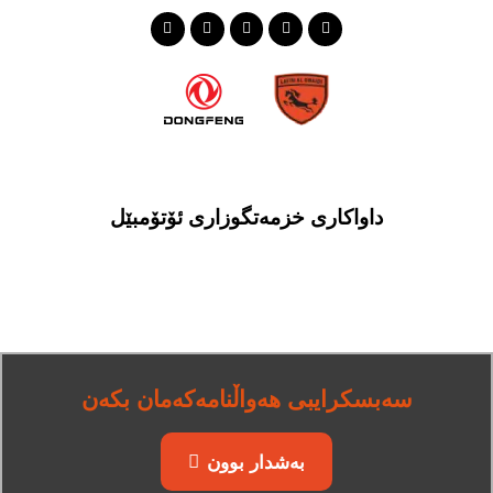
داواکاری خزمەتگوزاری ئۆتۆمبێل
سەبسکرایبی هەواڵنامەکەمان بکەن
بەشدار بوون