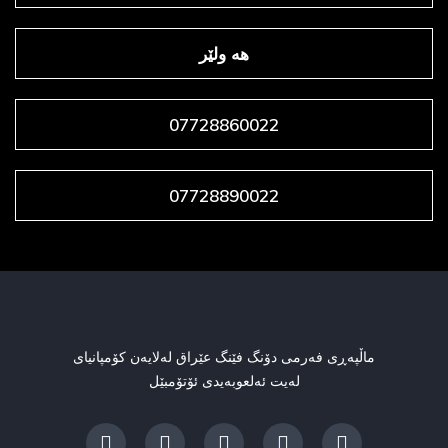
هه ولێر
07728860022
07728890022
ماڵپەڕی فەرمی دۆنگ فێنگ عێراق لەلایەن کۆمپانیای
لەیت ئەلعوبەیدی ئۆتۆمبێل