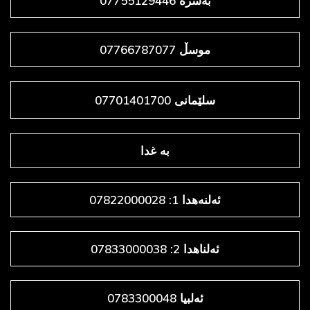
بەسرە 07755129446
موسڵ 07766787077
سلێمانی 07701401700
به غدا
ئەلنەهدا 1: 07822000028
ئەلناهدا 2: 07833000038
ئەلبیا 0783300048