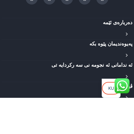
دەربارەی ئێمه
پەیوەندیمان پێوە بکە
ئه ندامانی ئه نجومه نی سه رکردایه تی
EN
AR
ڤیدیۆکان
KU
مێژووی کۆمپانیا
© 2025. obaidigroup – هەموو مافەکان پارێزراوە