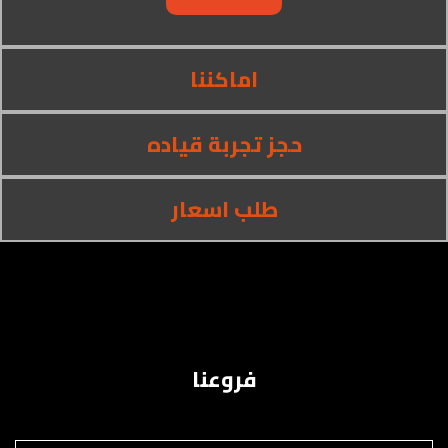
اماكننا
حجز تجربة قياده
طلب اسعار
فروعنا