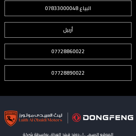
البياع 07833000048
أربيل
07728860022
07728890022
الموقع الرسمي ل دونج فينج العراق بواسطة شركة