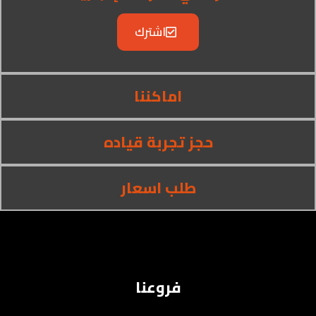
اشترك
اماكننا
حجز تجربة قياده
طلب اسعار
فروعنا