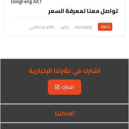
DongFeng AX7
تواصل معنا لمعرفة السعر
0 KM
اوتوماتيك
بنزين
نظام جر امامي
اشترك في نشرتنا الإخبارية
اشترك
اماكننا