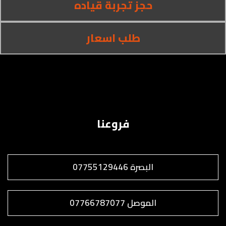
حجز تجربة قياده
طلب اسعار
فروعنا
البصرة 07755129446
الموصل 07766787077