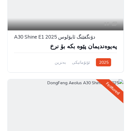
16
دۆنگفێنگ ئایۆلوس A30 Shine E1 2025
پەیوەندیمان پێوە بکە بۆ نرخ
2025
ئۆتۆماتیکی
بەنزین
سیستەمی ڕاکێشانی پێشەوە
Featured