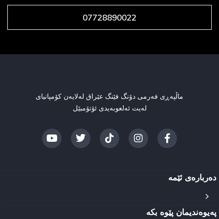
07728890022
ماڵپەڕی فەرمی دۆنگ فێنگ عێراق لەلایەن کۆمپانیای
لەیت ئەلعوبەیدی ئۆتۆمبێل
دەربارەی ئێمه
پەیوەندیمان پێوە بکە