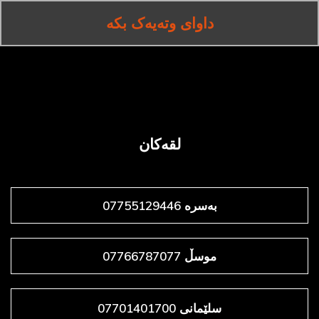
داوای وتەیەک بکە
لقەکان
بەسرە 07755129446
موسڵ 07766787077
سلێمانی 07701401700