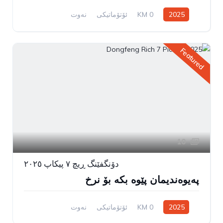
2025
0 KM
ئۆتۆماتیکی
نەوت
سیستەمی ڕاکێشانی پێشەوە
Featured
10
دۆنگفێنگ ڕیچ ٧ پیکاپ ٢٠٢٥
پەیوەندیمان پێوە بکە بۆ نرخ
2025
0 KM
ئۆتۆماتیکی
نەوت
پێشەوە/چوار تایە لێخوڕین