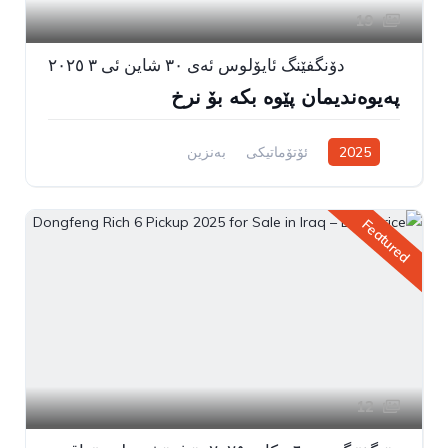
19
دۆنگفێنگ ئایۆلوس ئەی ٣٠ شاین ئی ٣ ٢٠٢٥
پەیوەندیمان پێوە بکە بۆ نرخ
2025
ئۆتۆماتیکی
بەنزین
سیستەمی ڕاکێشانی پێشەوە
Featured
12