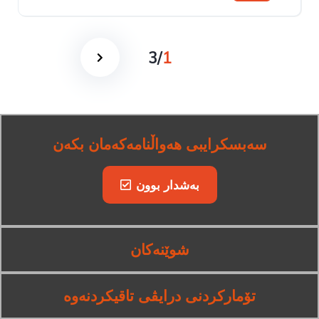
سیستەمی ڕاکێشانی پێشەوە
3
/
1
سەبسکرایبی هەواڵنامەکەمان بکەن
بەشدار بوون
شوێنەکان
تۆمارکردنی درایڤی تاقیکردنەوە