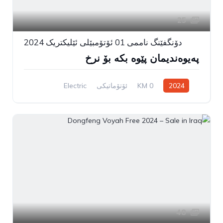
25
دۆنگفێنگ ناممی 01 ئۆتۆمبێلی ئێلیکتریک 2024
پەیوەندیمان پێوە بکە بۆ نرخ
2024
0 KM
ئۆتۆماتیکی
Electric
سیستەمی ڕاکێشانی پێشەوە
48