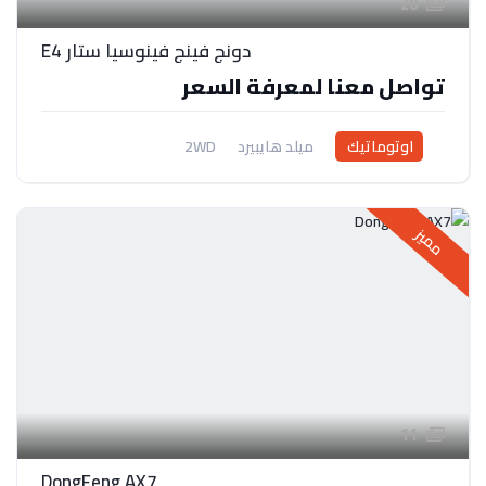
20
دونج فينج فينوسيا ستار E4
تواصل معنا لمعرفة السعر
اوتوماتيك
ميلد هايبيرد
2WD
مميز
11
DongFeng AX7