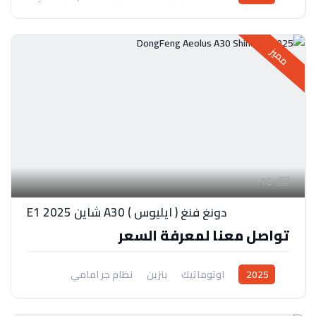
مميز
16
دونغ فنغ ( ايليوس ) A30 شاين E1 2025
تواصل معنا لمعرفة السعر
2025
اوتوماتيك
بنزين
نظام جر امامي