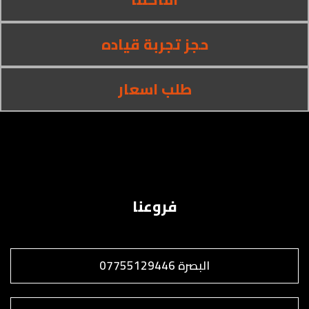
حجز تجربة قياده
طلب اسعار
فروعنا
البصرة 07755129446