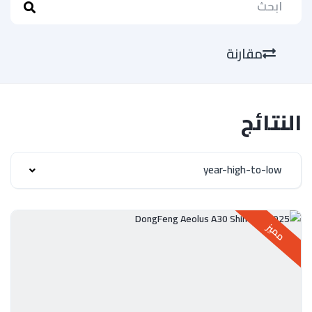
مقارنة
النتائج
year-high-to-low
مميز