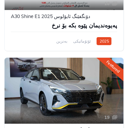
16
دۆنگفێنگ ئایۆلوس A30 Shine E1 2025
پەیوەندیمان پێوە بکە بۆ نرخ
2025
ئۆتۆماتیکی
بەنزین
سیستەمی ڕاکێشانی پێشەوە
Featured
19