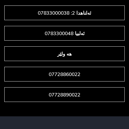
ئەلناهدا 2: 07833000038
ئەلبیا 0783300048
هه ولێر
07728860022
07728890022