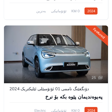
2024
0 KM
ئۆتۆماتیکی
بەنزین
سیستەمی ڕاکێشانی پێشەوە
Featured
25
دۆنگفێنگ ناممی 01 ئۆتۆمبێلی ئێلیکتریک 2024
پەیوەندیمان پێوە بکە بۆ نرخ
2024
0 KM
ئۆتۆماتیکی
Electric