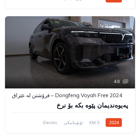
سیستەمی ڕاکێشانی پێشەوە
48
Dongfeng Voyah Free 2024 – فرۆشتن لە عێراق
پەیوەندیمان پێوە بکە بۆ نرخ
2024
0 KM
ئۆتۆماتیکی
Electric
Rear Wheel Drive