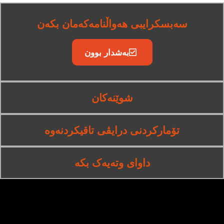
سەبسکرایبی هەواڵنامەکەمان بکەن
بەشدار بوون
شوێنەکان
تۆمارکردنی درایڤی تاقیکردنەوە
داوای وتەیەک بکە