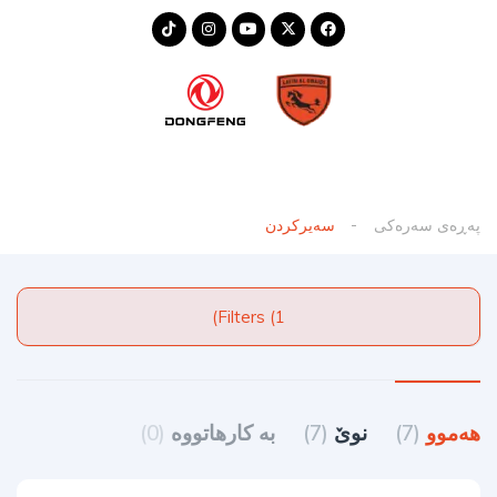
پەڕەی سەرەکی
سەیرکردن
Filters (1)
هەموو
(7)
نوێ
(7)
به کارهاتووه
(0)