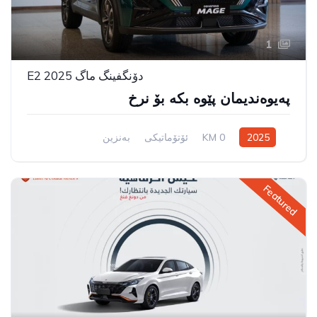
1
دۆنگفینگ ماگ E2 2025
پەیوەندیمان پێوە بکە بۆ نرخ
2025
0 KM
ئۆتۆماتیکی
بەنزین
سیستەمی ڕاکێشانی پێشەوە
Featured