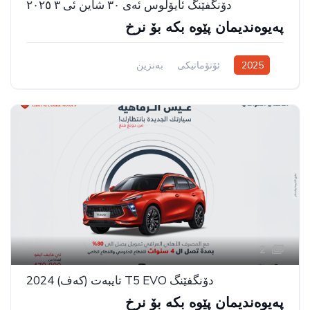
دۆنگفێنگ ئایۆلوس ئەی ٣٠ شاین ئی ٣ ٢٠٢٥
پەیوەندیمان پێوە بکە بۆ نرخ
2025
ئۆتۆماتیکی
بەنزین
سیستەمی ڕاکێشانی پێشەوە
2
دۆنگفێنگ T5 EVO تایبەت (کەف) 2024
پەیوەندیمان پێوە بکە بۆ نرخ