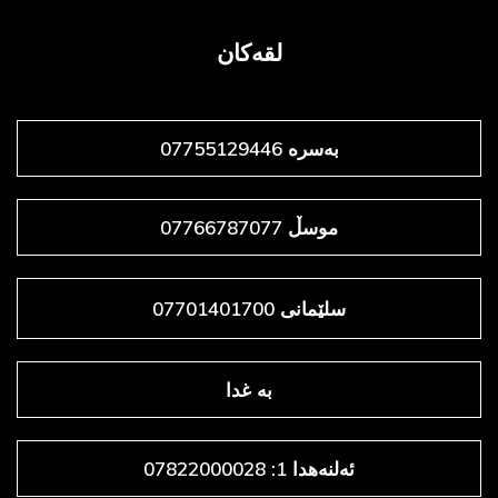
لقەکان
بەسرە 07755129446
موسڵ 07766787077
سلێمانی 07701401700
به غدا
ئەلنەهدا 1: 07822000028