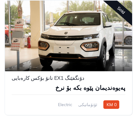
Sold
10
دۆنگفێنگ EX1 نانۆ بۆکس کارەبایی
پەیوەندیمان پێوە بکە بۆ نرخ
0 KM
ئۆتۆماتیکی
Electric
سیستەمی ڕاکێشانی پێشەوە