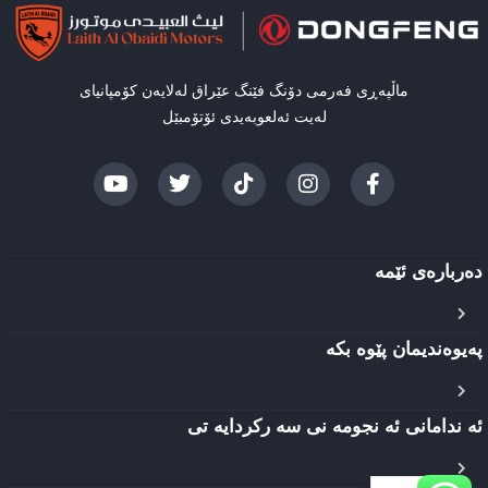
ماڵپەڕی فەرمی دۆنگ فێنگ عێراق لەلایەن کۆمپانیای
لەیت ئەلعوبەیدی ئۆتۆمبێل
دەربارەی ئێمه
پەیوەندیمان پێوە بکە
ئه ندامانی ئه نجومه نی سه رکردایه تی
EN
AR