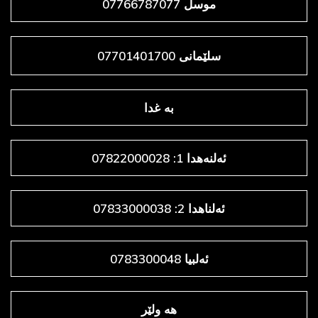
موسڵ 07766787077
سلێمانی 07701401700
به غدا
ئەلنەهدا 1: 07822000028
ئەلناهدا 2: 07833000038
ئەلبیا 0783300048
هه ولێر