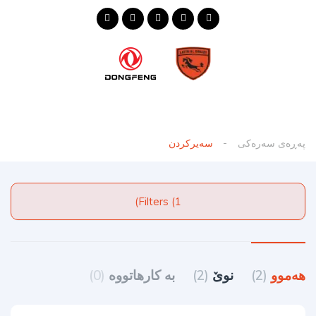
پەڕەی سەرەکی
سەیرکردن
Filters (1)
هەموو
(2)
نوێ
(2)
به کارهاتووه
(0)