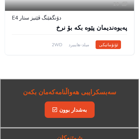
20
دۆنگفێنگ ڤێنیز ستار E4
پەیوەندیمان پێوە بکە بۆ نرخ
ئۆتۆماتیکی
میلد-هایبیرد
2WD
سەبسکرایبی هەواڵنامەکەمان بکەن
بەشدار بوون
شوێنەکان