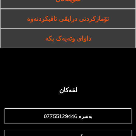
تۆمارکردنی درایڤی تاقیکردنەوە
داوای وتەیەک بکە
لقەکان
بەسرە 07755129446