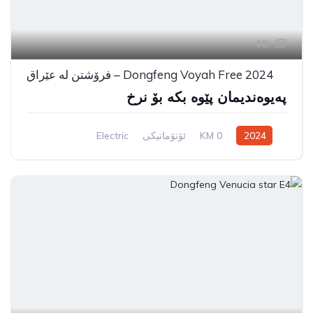
48
Dongfeng Voyah Free 2024 – فرۆشتن لە عێراق
پەیوەندیمان پێوە بکە بۆ نرخ
2024
0 KM
ئۆتۆماتیکی
Electric
Rear Wheel Drive