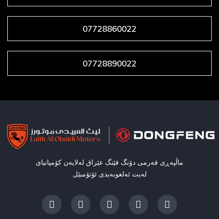
07728860022
07728890022
ماڵپەڕی فەرمی دۆنگ فێنگ عێراق لەلایەن کۆمپانیای
لەیت ئەلعوبەیدی ئۆتۆمبێل