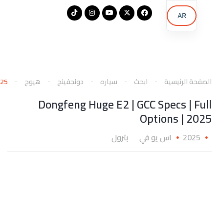
AR
EN
KU
الصفحة الرئيسية
ابحث
سياره
دونجفينج
هيوج
025
Dongfeng Huge E2 | GCC Specs | Full
Options | 2025
2025
اس يو في
بترول