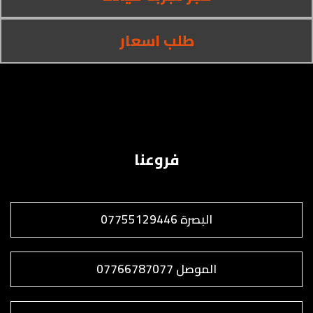
طلب اسعار
فروعنا
البصرة 07755129446
الموصل 07766787077